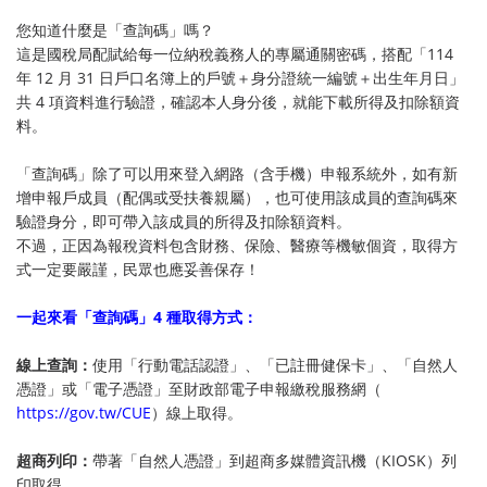
您知道什麼是「
查詢碼
」嗎？
這是國稅局配賦給每一位納稅義務人的專屬通關密碼，搭配「114
年 12 月 31 日戶口名簿上的戶號＋身分證統一編號＋出生年月日」
共 4 項資料進行驗證，確認本人身分後，就能下載所得及扣除額資
料。
⠀⠀
「查詢碼」除了可以用來登入網路（含手機）申報系統外，如有新
增申報戶成員（配偶或受扶養親屬），也可使用該成員的查詢碼來
驗證身分，即可帶入該成員的所得及扣除額資料。
不過，正因為報稅資料包含財務、保險、醫療等機敏個資，取得方
式一定要嚴謹，民眾也應妥善保存！
⠀⠀
一起來看「查詢碼」4 種取得方式：
線上查詢
：
使用「行動電話認證」、「已註冊健保卡」、「自然人
憑證」或「電子憑證」至財政部電子申報繳稅服務網（
https://gov.tw/CUE
）線上取得。
超商列印
：
帶著「自然人憑證」到超商多媒體資訊機（KIOSK）列
印取得。