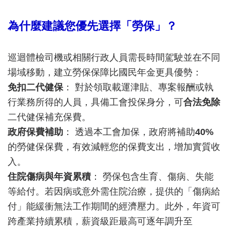
為什麼建議您優先選擇「勞保」？
巡迴體檢司機或相關行政人員需長時間駕駛並在不同
場域移動，建立勞保保障比國民年金更具優勢：
免扣二代健保
： 對於領取載運津貼、專案報酬或執
行業務所得的人員，具備工會投保身分，可
合法免除
二代健保補充保費。
政府保費補助
： 透過本工會加保，政府將補助
40%
的勞健保保費，有效減輕您的保費支出，增加實質收
入。
住院傷病與年資累積
： 勞保包含生育、傷病、失能
等給付。若因病或意外需住院治療，提供的「傷病給
付」能緩衝無法工作期間的經濟壓力。此外，年資可
跨產業持續累積，薪資級距最高可逐年調升至