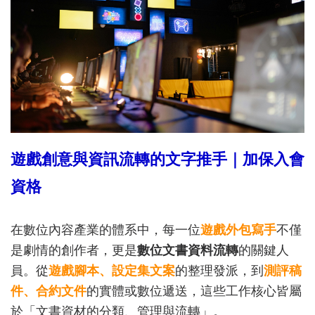
遊戲創意與資訊流轉的文字推手｜加保
入會
資格
在數位內容產業的體系中，每一位
遊戲外包寫手
不僅
是劇情的創作者，更是
數位文書資料流轉
的關鍵人
員。從
遊戲腳本、設定集文案
的整理發派，到
測評稿
件、合約文件
的實體或數位遞送，這些工作核心皆屬
於「文書資材的分類、管理與流轉」。