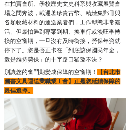
在拍賣會所、學校歷史文史科系與收藏展覽會
場之間奔波，載運著珍貴古幣、精緻集郵冊與
各類收藏材料的運送業者們，工作型態非常靈
活。但最怕遇到專案到期、換車行或淡旺季轉
換的空窗期，一旦沒有及時銜接，勞保年資就
停下了。您是否正卡在「到底該保國民年金，
還是維持勞保」的十字路口猶豫不決？
別讓您的奮鬥期變成保障的空窗期！
【台北市
圖書文具運送業職業工會】正是您延續保障的
最佳選擇。