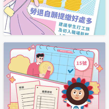
退休存錢大指南~勞退自提好處多
分類:
最新消息
2025-03-21
適用勞退新制的勞工朋友們注意啦 除雇主每月提繳的退休金
外，自己也可以在每月工資6%範圍內彈性自願提繳退休金喔~
自願提繳退休金，三大好處一次看~ 參與收益分配：自願提繳
金額每