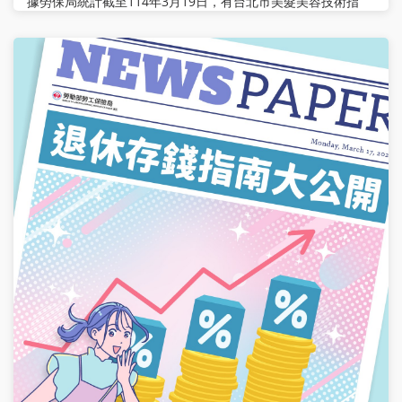
據勞保局統計截至114年3月19日，有台北市美髮美容技術指
導員職業工會及桃園市租賃管理服務業從業人員職業工會2家
職業工會積欠勞工保險及勞工職業災害保險保險費已逾繳費寬
限期。勞保局針對該等工會將依法移送