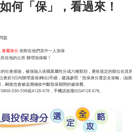
如何「保」，看過來！
問題
以
眷屬身分
依附在他們其中一人加保
籍所在地的公所
辦理加保喔！
性的社會保險，被保險人依職業屬性分成六種類別，應依規定的順位在其
位會於3日內辦理退保(轉出)手續，建議參照「投保身分選定全攻略」(如
用，嗣後也會被追溯補收中斷投保期間的健保費。
0-598或4128-678，手機請改撥(02)4128-678。