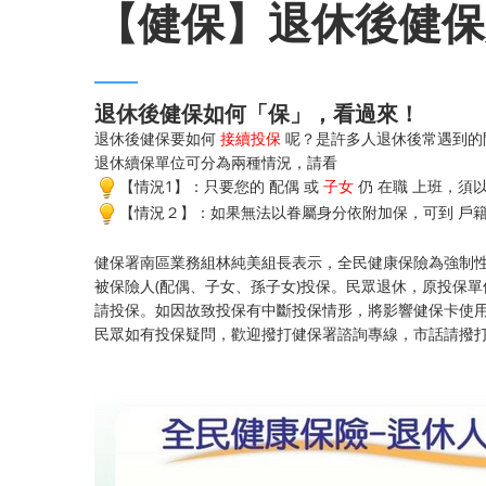
【健保】退休後健保
退休後健保如何「保」，看過來！
退休後健保要如何
接續投保
呢？是許多人退休後常遇到的
退休續保單位可分為兩種情況，請看
【情況1】：只要您的
配偶
或
子女
仍 在職 上班，須
【情況２】：如果無法以眷屬身分依附加保，可到
戶
健保署南區業務組林純美組長表示，全民健康保險為強制
被保險人(配偶、子女、孫子女)投保。民眾退休，原投保單
請投保。如因故致投保有中斷投保情形，將影響健保卡使
民眾如有投保疑問，歡迎撥打健保署諮詢專線，市話請撥打0800-03