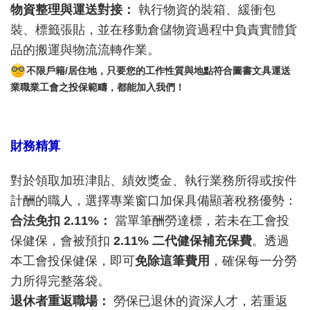
物資整理與運送對接：
執行物資的裝箱、緩衝包
裝、標籤張貼，並在移動倉儲物資過程中負責實體貨
品的搬運與物流流轉作業。
不限戶籍/居住地，只要您的工作性質與地點符合圖書文具運送
業職業工會之投保範疇，都能加入我們！
財務精算
對於領取加班津貼、績效獎金、執行業務所得或按件
計酬的職人，選擇專業窗口加保具備顯著稅務優勢：
合法免扣 2.11%：
當單筆酬勞達標，若未在工會投
保健保，會被預扣
2.11% 二代健保補充保費
。透過
本工會投保健保，即可
免除這筆費用
，確保每一分勞
力所得完整落袋。
退休者重返職場：
勞保已退休的資深人才，若重返