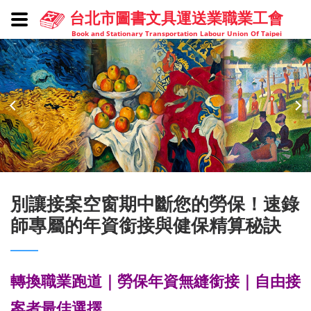
台北市圖書文具運送業職業工會
Book and Stationary Transportation Labour Union Of Taipei
別讓接案空窗期中斷您的勞保！速錄
師專屬的年資銜接與健保精算秘訣
轉換職業跑道｜勞保年資無縫銜接｜自由接
案者最佳選擇