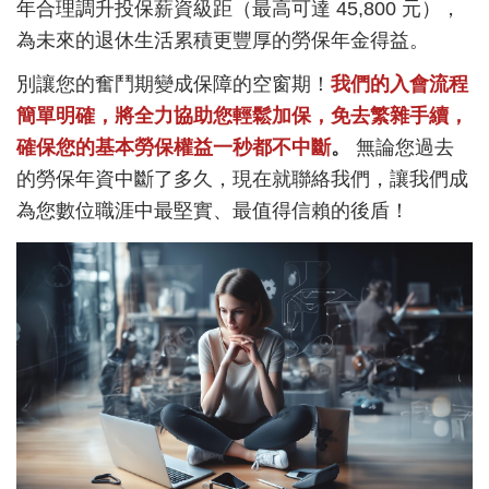
年合理調升投保薪資級距（最高可達 45,800 元），
為未來的退休生活累積更豐厚的勞保年金得益。
別讓您的奮鬥期變成保障的空窗期！
我們的入會流程
簡單明確，將全力協助您輕鬆加保，免去繁雜手續，
確保您的基本勞保權益一秒都不中斷
。
無論您過去
的勞保年資中斷了多久，現在就聯絡我們，讓我們成
為您數位職涯中最堅實、最值得信賴的後盾！