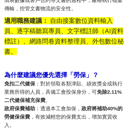
填表數據或客戶合約等文書的過程中，嚴格執行檔案
傳輸，控管文書物流的安全性。
適用職務建議：
自由接案數位資料輸入
員、逐字稿聽寫專員、文字標註師（AI資料
標註）、網路問卷資料整理員、外包數位秘
書。
為什麼建議您優先選擇「勞保」？
免扣二代健保
：對於領取各類津貼、績效獎金或執行
業務所得的人員，具備工會投保身分，可
免除2.11%
二代健保補充保費
。
政府保費補助
：透過本工會加保，
政府將補助40%的
勞健保保費
，有效減輕您的保費支出，增加實質收
入。