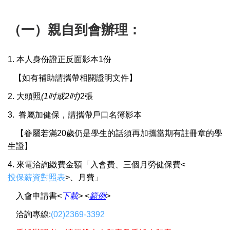
（一）親自到會辦理：
1. 本人身份證正反面影本1份
【
如有補助請攜帶相關證明文件
】
2. 大頭照
(1吋或2吋)
2張
3. 眷屬加健保，請攜帶戶口名簿影本
【眷屬若滿20歲仍是學生的話須再加攜當期有註冊章的學
生證】
4.
來電洽詢繳費金額「入會費、三個月勞健保費
<
投保薪資對照表
>
、月費」
入會申請書
<
下載
> <
範例
>
洽詢專線:
(02)2369-3392