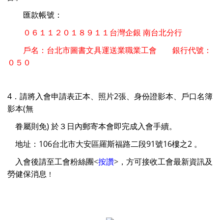
匯款帳號：
０６１１２０１８９１１台灣企銀 南台北分行
戶名：台北市圖書文具運送業職業工會 銀行代號：
０５０
4．請將入會申請表正本、照片2張、身份證影本、戶口名簿
影本(無
眷屬則免) 於３日內郵寄本會即完成入會
手續。
地址：106台北市大安區羅斯福路二段91號16樓之2 。
入會後請至工會粉絲團
<
按讚
>
，
方可接收工會最新資訊及
勞健保消息
！
圖書職業工會, 運送職業工會, 工會, 二代健保, 公會, 職業工會投保,
職業工會勞保, 新北市職業工會, 台北市職業工會, 勞保年金, 投保職