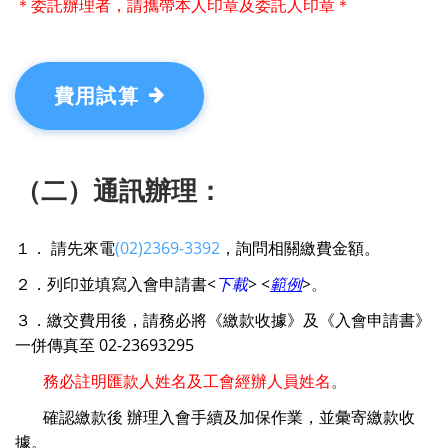
＊委託辦理者，請攜帶本人印章及委託人印章＊
費用試算
（二）通訊辦理：
１． 請先來電
(02)2369-3392
，詢問相關繳費金額。
２．列印並填寫入會申請書
<
下載
>
<
範例
>
。
３．繳交費用後，請務必將《
繳款收據
》及《
入會申請書
》
一併傳真至
02-23693295
務必註明匯款人姓名及工會經辦人員姓名
。
確認繳款後 辦理入會手續及加保作業，並彙寄繳款收
據。